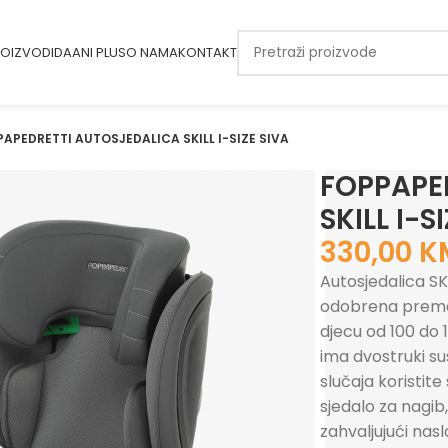
OIZVODI
DAANI PLUS
O NAMA
KONTAKT
APEDRETTI AUTOSJEDALICA SKILL I-SIZE SIVA
FOPPAPE
SKILL I-S
330,00
K
Autosjedalica SK
odobrena prema 
djecu od 100 do 1
ima dvostruki sus
slučaja koristit
sjedalo za nagib
zahvaljujući nas