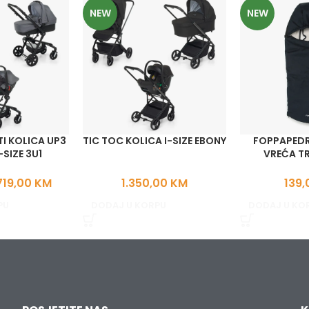
NEW
NEW
I KOLICA UP3
TIC TOC KOLICA I-SIZE EBONY
FOPPAPEDR
-SIZE 3U1
VREĆA TR
719,00
KM
1.350,00
KM
139
PU
DODAJ U KORPU
DODAJ U KO