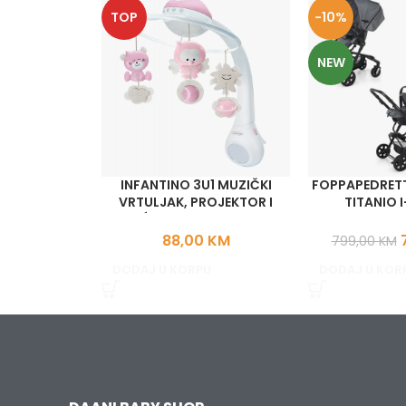
TOP
-10%
NEW
INFANTINO 3U1 MUZIČKI
FOPPAPEDRETT
VRTULJAK, PROJEKTOR I
TITANIO I
NOĆNO SVIJETLO-ROZI
88,00
KM
799,00
KM
DODAJ U KORPU
DODAJ U KOR