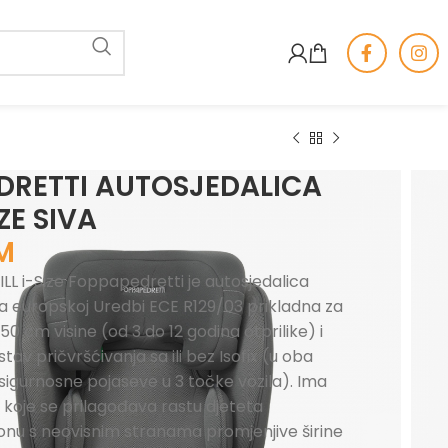
DRETTI AUTOSJEDALICA
IZE SIVA
M
ILL i-Size Foppapedretti je autosjedalica
europskoj Uredbi ECE R129/03 prikladna za
50 cm visine (od 3 do 12 godina otprilike) i
tav pričvršćivanja sa ili bez Isofix (u oba
e sigurnosne pojaseve u 3 točke vozila). Ima
, koje se prilagođava rastu djeteta
lonu s neovisnim stranama promjenjive širine