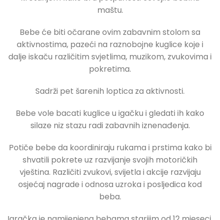
maštu.
Bebe će biti očarane ovim zabavnim stolom sa
aktivnostima, pazeći na raznobojne kuglice koje i
dalje iskaču različitim svjetlima, muzikom, zvukovima i
pokretima.
Sadrži pet šarenih loptica za aktivnosti.
Bebe vole bacati kuglice u igačku i gledati ih kako
silaze niz stazu radi zabavnih iznenađenja.
Potiče bebe da koordiniraju rukama i prstima kako bi
shvatili pokrete uz razvijanje svojih motoričkih
vještina. Različiti zvukovi, svijetla i akcije razvijaju
osjećaj nagrade i odnosa uzroka i posljedica kod
beba.
Igračka je namijenjena bebama starijim od 12 mjeseci.