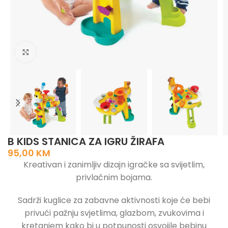
Click to enlarge
B KIDS STANICA ZA IGRU ŽIRAFA
95,00
KM
Kreativan i zanimljiv dizajn igračke sa svijetlim,
privlačnim bojama.
Sadrži kuglice za zabavne aktivnosti koje će bebi
privući pažnju svjetlima, glazbom, zvukovima i
kretanjem kako bi u potpunosti osvojile bebinu