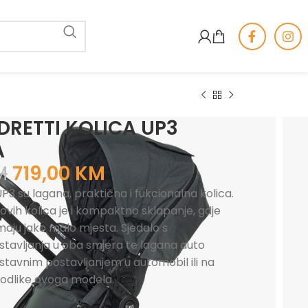
DRETTI KOLICA UP3
A
M
719,00
KM
3 su lagana, praktična i fukcionalna kolica.
ovih kolica je i kompaktno sklapanje, gdje
maju jako malo mjesta. Sjedalo s
avljanja u oba smjera te lagana auto
ostavnim postavljanjem u automobil ili na
 odlike ovoga modela.