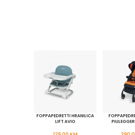
FOPPAPEDRETTI HRANILICA
FOPPAPEDRE
LIFT AVIO
PIULEGGE
129,00
KM
290,