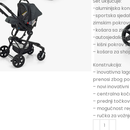
Set uključuje:
-aluminijska kon
-sportska sjedal
zimskim pokrov
-košara sa zim
-autosjedalica 
– kišni pokrov za 
– košara za sho
Konstrukcija:
– inovativna lag
prenosi zbog po
– novi inovativn
– centralna kočn
– prednji točkovi
– mogućnost regu
– ručka za vožnj