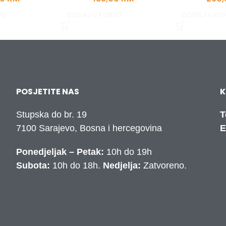
PU
DODAJ U KORPU
DODAJ U KO
POSJETITE NAS
K
Stupska do br. 19
T
7100 Sarajevo, Bosna i hercegovina
E
Ponedjeljak – Petak:
10h do 19h
Subota:
10h do 18h.
Nedjelja:
Zatvoreno.