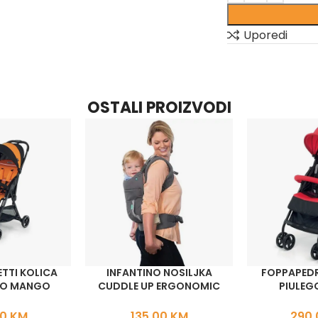
Uporedi
OSTALI PROIZVODI
TTI KOLICA
INFANTINO NOSILJKA
FOPPAPEDR
RO MANGO
CUDDLE UP ERGONOMIC
PIULEG
00
KM
135,00
KM
290