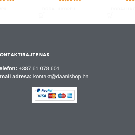
RPU
DODAJ U KORPU
DODAJ U K
ONTAKTIRAJTE NAS
elefon:
+387 61 078 601
mail adresa:
kontakt@daanishop.ba