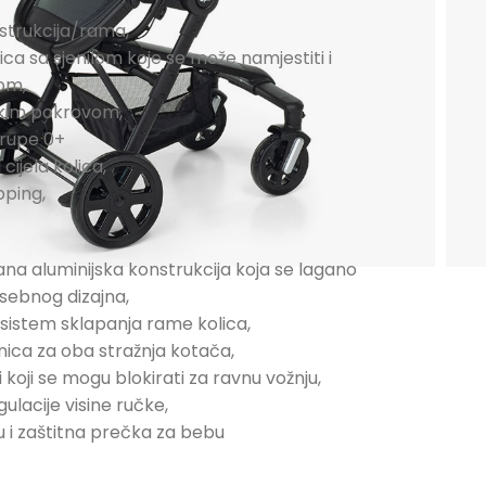
strukcija/rama,
ica sa sjenilom koje se može namjestiti i
om,
skim pokrovom,
grupe 0+
cijela kolica,
pping,
ana aluminijska konstrukcija koja se lagano
sebnog dizajna,
i sistem sklapanja rame kolica,
ica za oba stražnja kotača,
 koji se mogu blokirati za ravnu vožnju,
lacije visine ručke,
u i zaštitna prečka za bebu