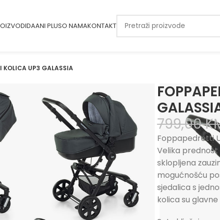
OIZVODI
DAANI PLUS
O NAMA
KONTAKT
 KOLICA UP3 GALASSIA
FOPPAPE
GALASSI
799,00
K
Foppapedretti UP
Velika prednost 
sklopljena zauzi
mogućnošću post
sjedalica s jedn
kolica su glavne