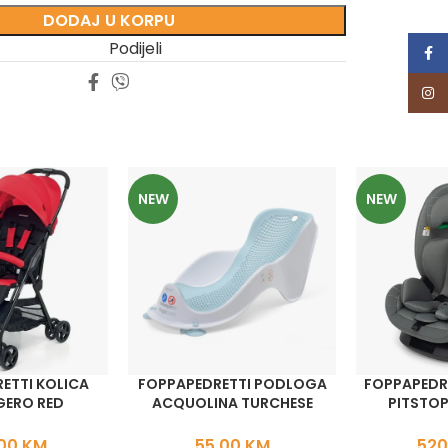
DODAJ U KORPU
Podijeli
Face
Inst
NEW
NEW
ETTI KOLICA
FOPPAPEDRETTI PODLOGA
FOPPAPEDRE
GERO RED
ACQUOLINA TURCHESE
PITSTOP
,00
KM
55,00
KM
520