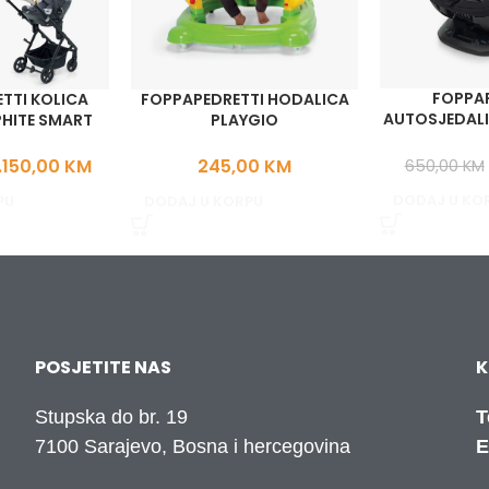
FOPPAP
TTI KOLICA
FOPPAPEDRETTI HODALICA
AUTOSJEDALI
PHITE SMART
PLAYGIO
I-
.150,00
KM
245,00
KM
650,00
KM
DODAJ U KO
PU
DODAJ U KORPU
POSJETITE NAS
K
Stupska do br. 19
T
7100 Sarajevo, Bosna i hercegovina
E