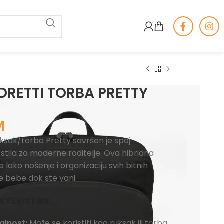
DRETTI TORBA PRETTY
M
ksak/torba Pretty savršen je spoj
 stila za moderne roditelje. Ova hibridna
lako nošenje i organizaciju svih bitnih
e bebe dok ste vani.
TERISTIKE:
alnost:
Može se koristiti kao ruksak ili torba