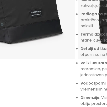
zahvaljujući u
Podloga za p
praktično i hi
nalazili.
Termo džep:
I
hrane, čuva sa
Detalji od tk
otporni su na
Veliki unutarn
maramice, pel
jednostavan 
Vodootporni 
vremenskih n
Dimenzije:
Vis
obilje prostor