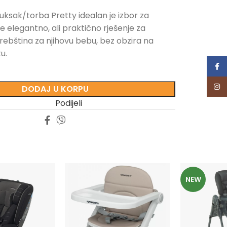
ksak/torba Pretty idealan je izbor za
aže elegantno, ali praktično rješenje za
rebština za njihovu bebu, bez obzira na
ku.
Face
Inst
DODAJ U KORPU
Podijeli
NEW