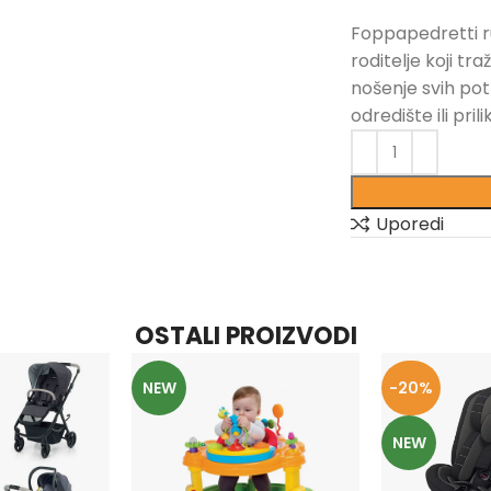
Foppapedretti ru
roditelje koji tr
nošenje svih pot
odredište ili prili
Uporedi
OSTALI PROIZVODI
NEW
-20%
NEW