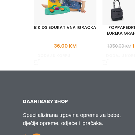
B KIDS EDUKATIVNA IGRACKA
FOPPAPEDRE
EUREKA GRA
36,00
KM
1
1.350,00
KM
DODAJ U KORPU
DODAJ U KOR
DAANI BABY SHOP
Specijalizirana trgovina opreme za bebe,
dječije opreme, odjeće i igračaka.