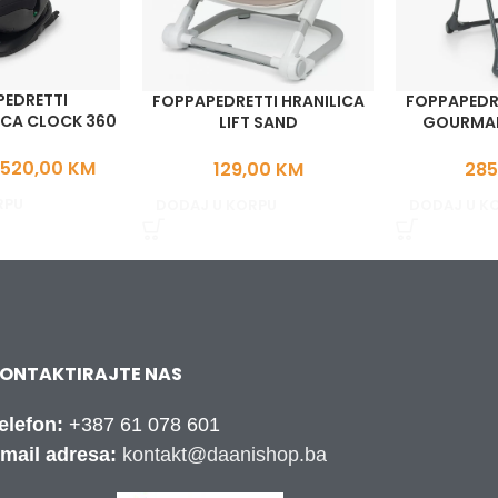
EDRETTI
FOPPAPEDRETTI HRANILICA
FOPPAPEDRE
CA CLOCK 360
LIFT SAND
GOURMAN
SIZE
520,00
KM
129,00
KM
285
RPU
DODAJ U KORPU
DODAJ U K
ONTAKTIRAJTE NAS
elefon:
+387 61 078 601
mail adresa:
kontakt@daanishop.ba