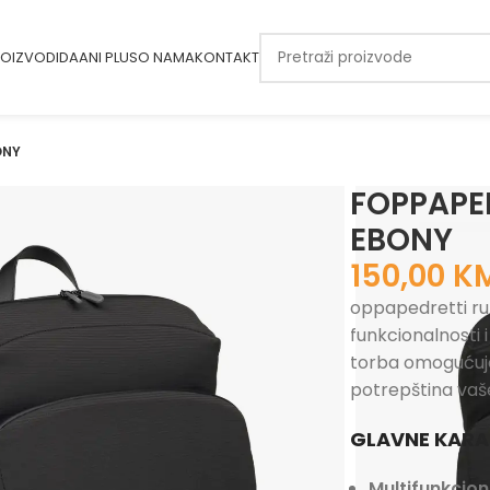
OIZVODI
DAANI PLUS
O NAMA
KONTAKT
ONY
FOPPAPE
EBONY
150,00
K
oppapedretti ru
funkcionalnosti i
torba omogućuje 
potrepština vaš
GLAVNE KARAK
Multifunkcion