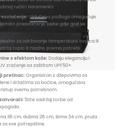
dobnoj ručki i naramenici.
resvlačenje:
Uključena podloga omogućuje
gijensko presvlačenje bebe gdje god se
dealno za održavanje temperature bočica ili
držaj toplo ili hladno prema potrebi.
anine s efektom kože:
Dodaju eleganciju i
 UV zračenje sa zaštitom UPF50+.
ji pretinac:
Organiziran s džepovima za
ene i držačima za bočice, omogućava
pristup svemu potrebnom.
zatvarači:
Štite sadržaj torbe od
epogoda.
ina 36 cm, dubina 28 cm, širina 34 cm, pruža
a za sve potrepštine.