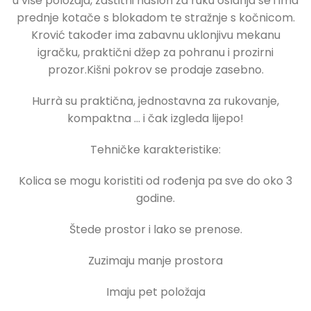
u više položaja, zaštitni naslon za ruku oslanja se i ima
prednje kotače s blokadom te stražnje s kočnicom.
Krović također ima zabavnu uklonjivu mekanu
igračku, praktični džep za pohranu i prozirni
prozor.Kišni pokrov se prodaje zasebno.
Hurrà su praktična, jednostavna za rukovanje,
kompaktna … i čak izgleda lijepo!
Tehničke karakteristike:
Kolica se mogu koristiti od rođenja pa sve do oko 3
godine.
Štede prostor i lako se prenose.
Zuzimaju manje prostora
Imaju pet položaja