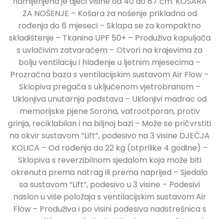
namijenjena je djeci visine od 40 do 87 cm. KOŠARA
ZA NOŠENJE – Košara za nošenje prikladna od
rođenja do 6 mjeseci – Sklapa se za kompaktno
skladištenje – Tkanina UPF 50+ – Produživa kapuljača
s uvlačivim zatvaračem – Otvori na krajevima za
bolju ventilaciju i hlađenje u ljetnim mjesecima –
Prozračna baza s ventilacijskim sustavom Air Flow –
Sklopiva pregača s uključenom vjetrobranom –
Uklonjiva unutarnja podstava – Uklonjivi madrac od
memorijske pjene Sorona, vatrootporan, protiv
grinja, reciklabilan i na biljnoj bazi – Može se pričvrstiti
na okvir sustavom “Lift”, podesivo na 3 visine DJEČJA
KOLICA – Od rođenja do 22 kg (otprilike 4 godine) –
Sklopiva s reverzibilnom sjedalom koja može biti
okrenuta prema natrag ili prema naprijed – Sjedalo
sa sustavom “Lift”, podesivo u 3 visine – Podesivi
naslon u više položaja s ventilacijskim sustavom Air
Flow – Produživa i po visini podesiva nadstrešnica s