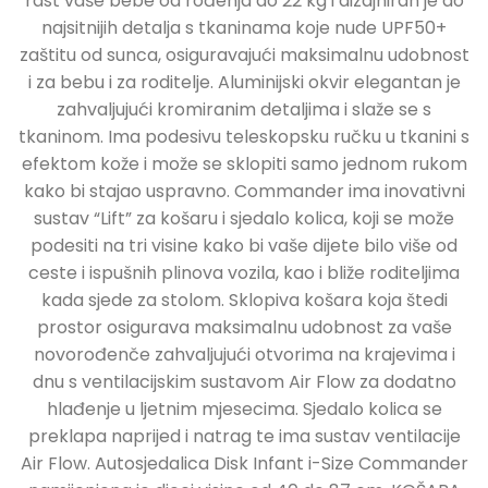
rast vaše bebe od rođenja do 22 kg i dizajniran je do
najsitnijih detalja s tkaninama koje nude UPF50+
zaštitu od sunca, osiguravajući maksimalnu udobnost
i za bebu i za roditelje. Aluminijski okvir elegantan je
zahvaljujući kromiranim detaljima i slaže se s
tkaninom. Ima podesivu teleskopsku ručku u tkanini s
efektom kože i može se sklopiti samo jednom rukom
kako bi stajao uspravno. Commander ima inovativni
sustav “Lift” za košaru i sjedalo kolica, koji se može
podesiti na tri visine kako bi vaše dijete bilo više od
ceste i ispušnih plinova vozila, kao i bliže roditeljima
kada sjede za stolom. Sklopiva košara koja štedi
prostor osigurava maksimalnu udobnost za vaše
novorođenče zahvaljujući otvorima na krajevima i
dnu s ventilacijskim sustavom Air Flow za dodatno
hlađenje u ljetnim mjesecima. Sjedalo kolica se
preklapa naprijed i natrag te ima sustav ventilacije
Air Flow. Autosjedalica Disk Infant i-Size Commander