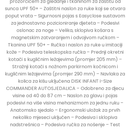
prozorčićem za gledanje i tkaninom za zaštitu od
sunca UPF 50+ – Zaštitni naslon za ruke koji se otvara
poput vrata – Sigurnosni pojas s Easyclose sustavom
za jednostavno pozicioniranje djeteta – Podesivi
oslonac za noge – Velika, sklopiva košara s
magnetskim zatvaranjem i odvojivom ručkom –
Tkanina UPF 50+ – Ručka i naslon za ruke u imitaciji
kože – Podesiva teleskopska ručka – Prednji okretni
kotači s kugličnim ležajevima (promjer 205 mm) –
Stražnji kotači s nožnom parkirnom kočnicom i
kugličnim ležajevima (promjer 290 mm) – Navlaka za
kolica za kišu uključena DISK INFANT i-Size
COMMANDER AUTOSJEDALICA – Odobreno za djecu
visine od 40 do 87 cm – Naslon za glavu i pojas
podesivi na više visina mehanizmom za jednu ruku –
Anatomsko sjedalo – Ergonomski uložak za prvih
nekoliko mjeseci uključen – Podesiva i sklopiva
nadstrešnica – Podesiva ručka za nošenje – Test