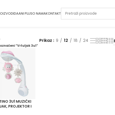
OIZVODI
DAANI PLUS
O NAMA
KONTAKT
Prikaz
9
12
18
24
 označeni “Vrtuljak 3u1”
TINO 3U1 MUZIČKI
JAK, PROJEKTOR I
 SVIJETLO-ROZI