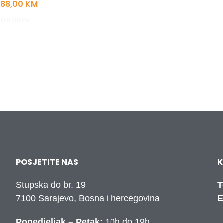
88,00
KM
 U KORPU
POSJETITE NAS
K
Stupska do br. 19
T
7100 Sarajevo, Bosna i hercegovina
E
Ponedjeljak – Petak:
10h do 19h