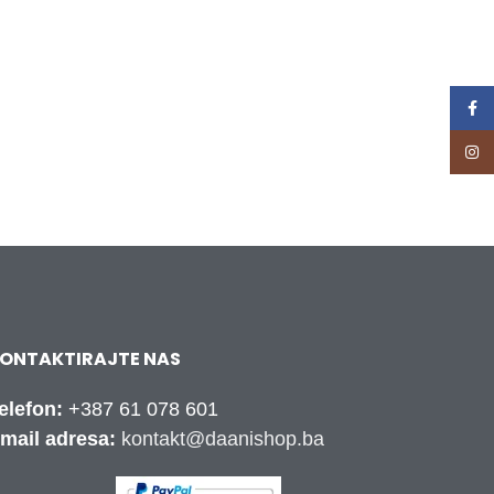
Face
Inst
ONTAKTIRAJTE NAS
elefon:
+387 61 078 601
mail adresa:
kontakt@daanishop.ba