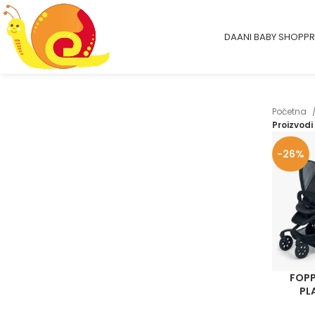
DAANI BABY SHOP
PR
Početna
Proizvodi
-26%
FOPP
PL