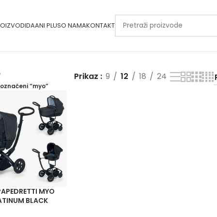
OIZVODI
DAANI PLUS
O NAMA
KONTAKT
Prikaz
9
12
18
24
 označeni “myo”
APEDRETTI MYO
ATINUM BLACK