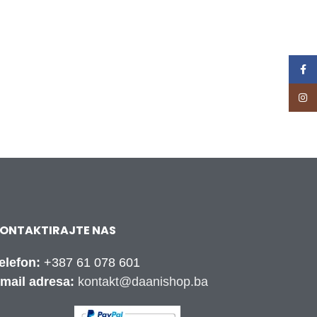
Face
Inst
ONTAKTIRAJTE NAS
elefon:
+387 61 078 601
mail adresa:
kontakt@daanishop.ba