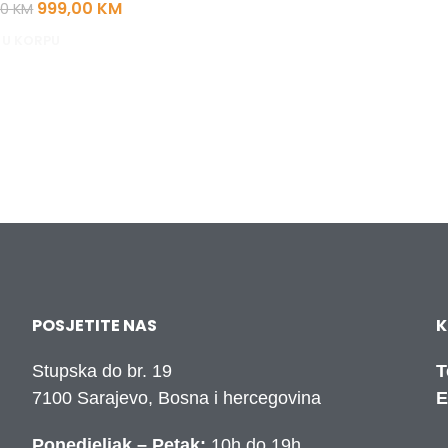
999,00
KM
00
KM
 U KORPU
POSJETITE NAS
K
Stupska do br. 19
T
7100 Sarajevo, Bosna i hercegovina
E
Ponedjeljak – Petak:
10h do 19h