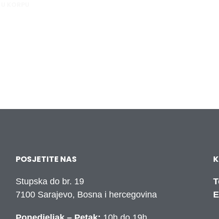
 U KORPU
POSJETITE NAS
K
Stupska do br. 19
T
7100 Sarajevo, Bosna i hercegovina
E
Ponedjeljak – Petak:
10h do 19h