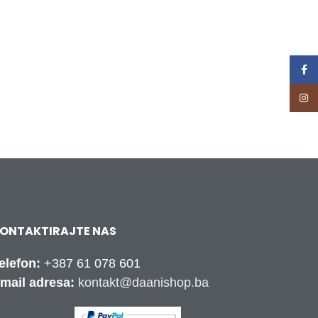
Face
Inst
ONTAKTIRAJTE NAS
elefon:
+387 61 078 601
mail adresa:
kontakt@daanishop.ba