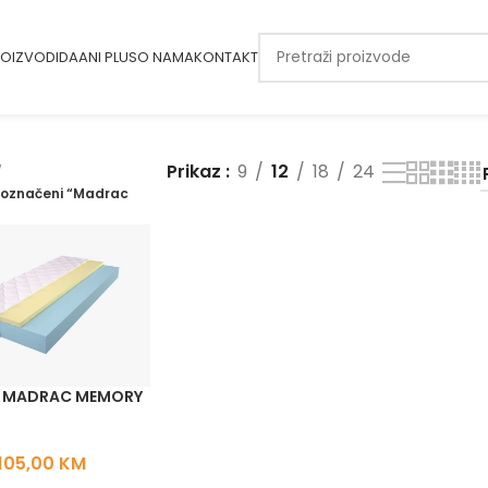
OIZVODI
DAANI PLUS
O NAMA
KONTAKT
Prikaz
9
12
18
24
i označeni “Madrac
I MADRAC MEMORY
105,00
KM