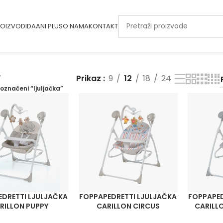
OIZVODI
DAANI PLUS
O NAMA
KONTAKT
Prikaz
9
12
18
24
 označeni “ljuljačka”
EDRETTI LJULJAČKA
FOPPAPEDRETTI LJULJAČKA
FOPPAPED
RILLON PUPPY
CARILLON CIRCUS
CARILL