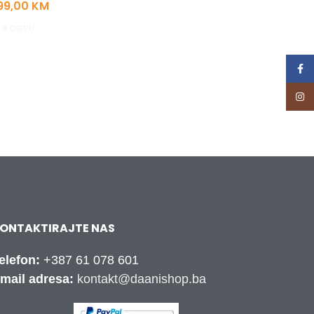
99,00
KM
 KORPU
Face
Inst
ONTAKTIRAJTE NAS
elefon:
+387 61 078 601
mail adresa:
kontakt@daanishop.ba