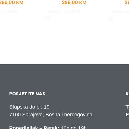
299,00
KM
299,00
KM
2
 U KORPU
DODAJ U KORPU
DODAJ U
POSJETITE NAS
K
Stupska do br. 19
T
7100 Sarajevo, Bosna i hercegovina
E
Ponedjeljak – Petak:
10h do 19h