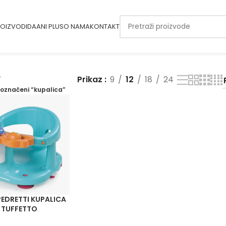
OIZVODI
DAANI PLUS
O NAMA
KONTAKT
Prikaz
9
12
18
24
 označeni “kupalica”
EDRETTI KUPALICA
TUFFETTO