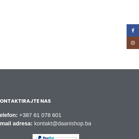
Face
Inst
ONTAKTIRAJTE NAS
elefon:
+387 61 078 601
mail adresa:
kontakt@daanishop.ba