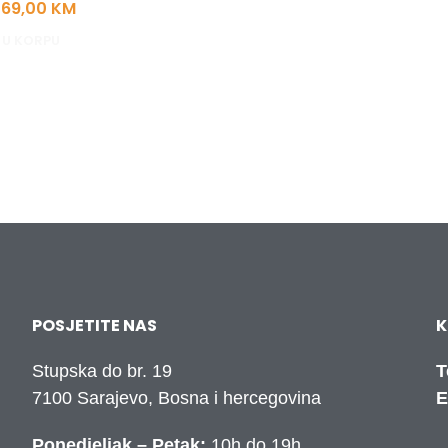
69,00
KM
 U KORPU
POSJETITE NAS
K
Stupska do br. 19
T
7100 Sarajevo, Bosna i hercegovina
E
Ponedjeljak – Petak:
10h do 19h