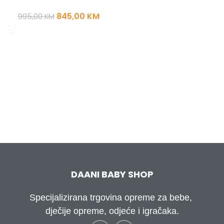
845,00
KM
995,00
KM
DAANI BABY SHOP
Specijalizirana trgovina opreme za bebe,
dječije opreme, odjeće i igračaka.