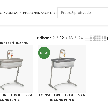
OIZVODI
DAANI PLUS
O NAMA
KONTAKT
Prikaz
9
12
18
24
 označeni “INANNA”
NEW
EDRETTI KOLIJEVKA
FOPPAPEDRETTI KOLIJEVKA
NANNA GREIGE
INANNA PERLA