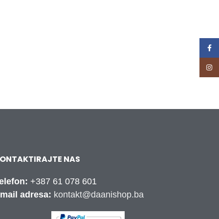
Face
Inst
ONTAKTIRAJTE NAS
elefon:
+387 61 078 601
mail adresa:
kontakt@daanishop.ba