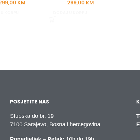
299,00
KM
299,00
KM
 U KORPU
DODAJ U KORPU
POSJETITE NAS
K
Stupska do br. 19
T
7100 Sarajevo, Bosna i hercegovina
E
Ponedjeljak – Petak:
10h do 19h