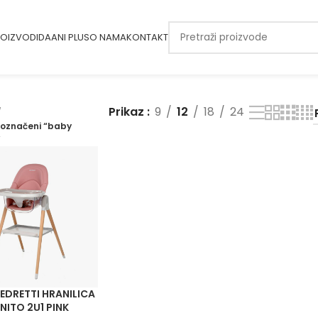
OIZVODI
DAANI PLUS
O NAMA
KONTAKT
Prikaz
9
12
18
24
 označeni “baby
”
EDRETTI HRANILICA
NITO 2U1 PINK