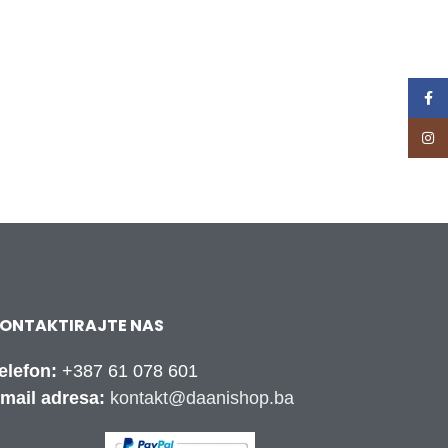
Face
Inst
ONTAKTIRAJTE NAS
elefon:
+387 61 078 601
mail adresa:
kontakt@daanishop.ba