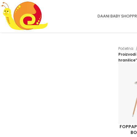
DAANI BABY SHOP
PR
Početna
Proizvodi
hranilice
FOPPAP
BO