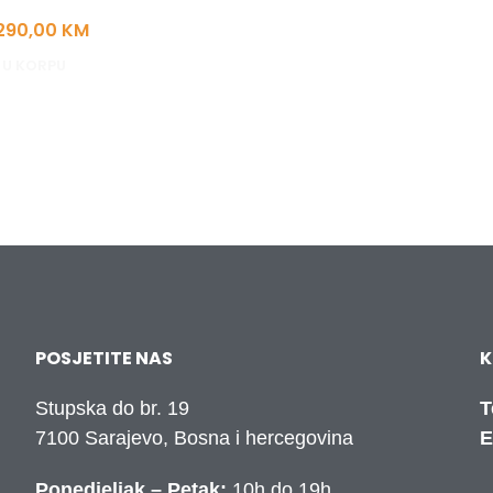
290,00
KM
 U KORPU
POSJETITE NAS
K
Stupska do br. 19
T
7100 Sarajevo, Bosna i hercegovina
E
Ponedjeljak – Petak:
10h do 19h