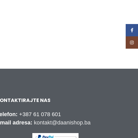
Face
Inst
ONTAKTIRAJTE NAS
elefon:
+387 61 078 601
mail adresa:
kontakt@daanishop.ba