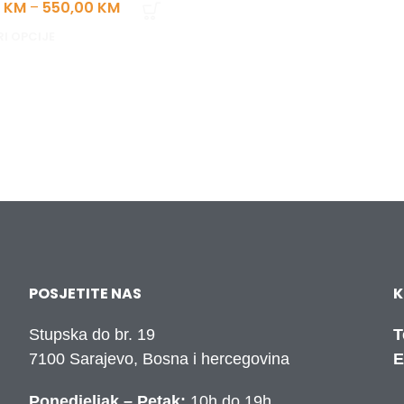
0
KM
–
550,00
KM
I OPCIJE
POSJETITE NAS
K
Stupska do br. 19
T
7100 Sarajevo, Bosna i hercegovina
E
Ponedjeljak – Petak:
10h do 19h