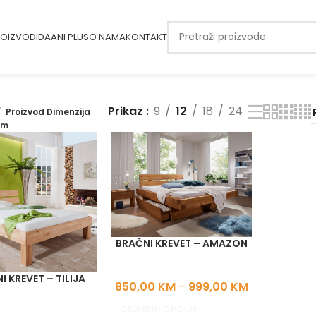
OIZVODI
DAANI PLUS
O NAMA
KONTAKT
Prikaz
9
12
18
24
Proizvod Dimenzija
cm
BRAČNI KREVET – AMAZON
I KREVET – TILIJA
850,00
KM
–
999,00
KM
ODABERI OPCIJE